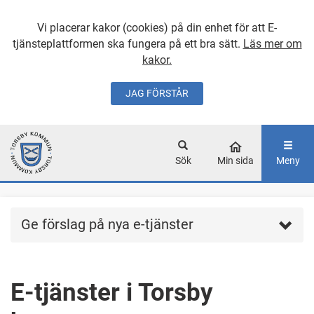
Vi placerar kakor (cookies) på din enhet för att E-
tjänsteplattformen ska fungera på ett bra sätt.
Läs mer om
kakor.
JAG FÖRSTÅR
GÅ DIREKT TILL
HUVUDINNEHÅLLET
Sök
Min sida
Meny
Ge förslag på nya e-tjänster
E-tjänster i Torsby