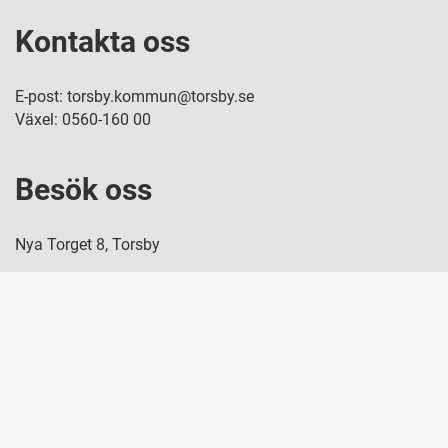
Kontakta oss
E-post: torsby.kommun@torsby.se
Växel: 0560-160 00
Besök oss
Nya Torget 8, Torsby
Snabblänkar
Personuppgiftshantering
Startsida e-tjänster
Tillgänglighetsredogörelse