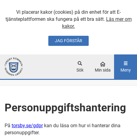
Vi placerar kakor (cookies) på din enhet för att E-
tjänsteplattformen ska fungera på ett bra sätt.
Läs mer om
kakor.
JAG FÖRSTÅR
GÅ DIREKT TILL
HUVUDINNEHÅLLET
Sök
Min sida
Meny
Personuppgiftshantering
På
torsby.se/gdpr
kan du läsa om hur vi hanterar dina
personuppgifter.