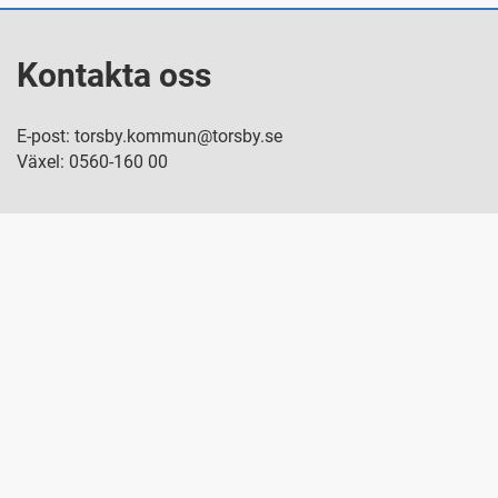
Kontakta oss
E-post: torsby.kommun@torsby.se
Växel: 0560-160 00
Besök oss
Nya Torget 8, Torsby
Snabblänkar
Personuppgiftshantering
Startsida e-tjänster
Tillgänglighetsredogörelse