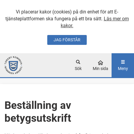
Vi placerar kakor (cookies) på din enhet för att E-
tjänsteplattformen ska fungera på ett bra sätt.
Läs mer om
kakor.
JAG FÖRSTÅR
GÅ DIREKT TILL
HUVUDINNEHÅLLET
Sök
Min sida
Meny
Beställning av
betygsutskrift