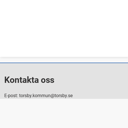
Kontakta oss
E-post: torsby.kommun@torsby.se
Växel: 0560-160 00
Besök oss