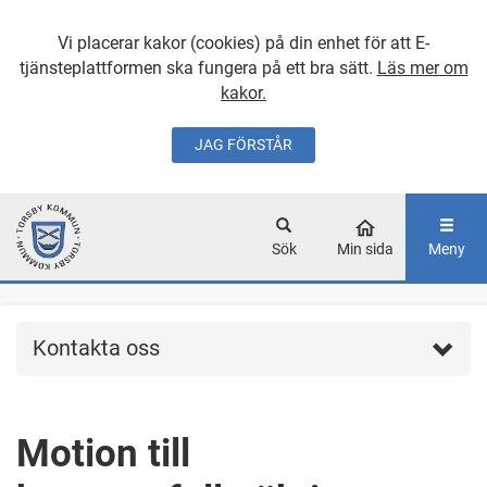
Vi placerar kakor (cookies) på din enhet för att E-
tjänsteplattformen ska fungera på ett bra sätt.
Läs mer om
kakor.
JAG FÖRSTÅR
GÅ DIREKT TILL
HUVUDINNEHÅLLET
Sök
Min sida
Meny
Kontakta oss
Motion till