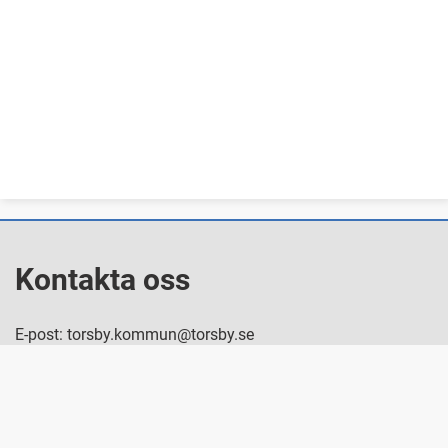
Kontakta oss
E-post: torsby.kommun@torsby.se
Växel: 0560-160 00
Besök oss