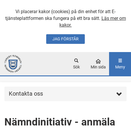
Vi placerar kakor (cookies) på din enhet för att E-
tjänsteplattformen ska fungera på ett bra sätt.
Läs mer om
kakor.
JAG FÖRSTÅR
GÅ DIREKT TILL
HUVUDINNEHÅLLET
Sök
Min sida
Meny
Kontakta oss
Nämndinitiativ - anmäla