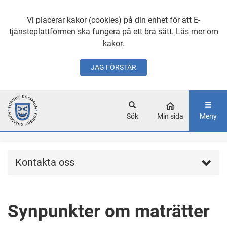
Vi placerar kakor (cookies) på din enhet för att E-
tjänsteplattformen ska fungera på ett bra sätt.
Läs mer om
kakor.
JAG FÖRSTÅR
GÅ DIREKT TILL
HUVUDINNEHÅLLET
Sök
Min sida
Meny
Kontakta oss
Synpunkter om maträtter