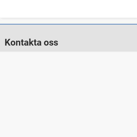
Kontakta oss
E-post: torsby.kommun@torsby.se
Växel: 0560-160 00
Besök oss
Nya Torget 8, Torsby
Snabblänkar