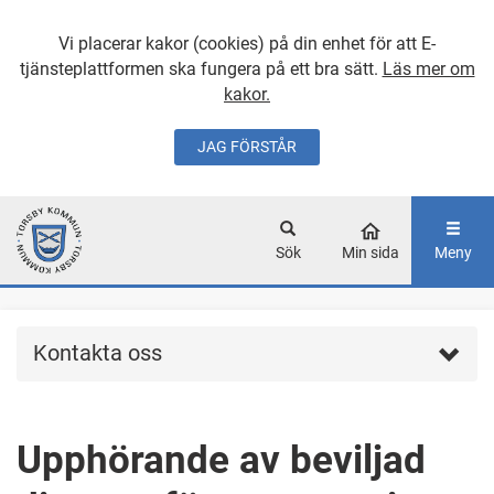
Vi placerar kakor (cookies) på din enhet för att E-
tjänsteplattformen ska fungera på ett bra sätt.
Läs mer om
kakor.
JAG FÖRSTÅR
GÅ DIREKT TILL
HUVUDINNEHÅLLET
Sök
Min sida
Meny
Kontakta oss
Upphörande av beviljad