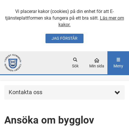
Vi placerar kakor (cookies) på din enhet för att E-
tjänsteplattformen ska fungera på ett bra sätt.
Läs mer om
kakor.
JAG FÖRSTÅR
GÅ DIREKT TILL
HUVUDINNEHÅLLET
Sök
Min sida
Meny
Kontakta oss
Ansöka om bygglov