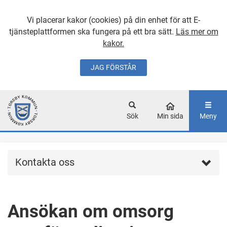
Vi placerar kakor (cookies) på din enhet för att E-
tjänsteplattformen ska fungera på ett bra sätt.
Läs mer om
kakor.
JAG FÖRSTÅR
GÅ DIREKT TILL
HUVUDINNEHÅLLET
Sök
Min sida
Meny
Kontakta oss
Ansökan om omsorg