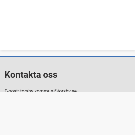
Kontakta oss
E-post: torsby.kommun@torsby.se
Växel: 0560-160 00
Besök oss