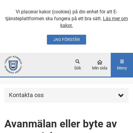
Vi placerar kakor (cookies) på din enhet för att E-
tjänsteplattformen ska fungera på ett bra sätt.
Läs mer om
kakor.
JAG FÖRSTÅR
GÅ DIREKT TILL
HUVUDINNEHÅLLET
Sök
Min sida
Meny
Kontakta oss
Avanmälan eller byte av