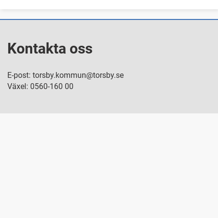
Kontakta oss
E-post: torsby.kommun@torsby.se
Växel: 0560-160 00
Besök oss
Nya Torget 8, Torsby
Snabblänkar
Personuppgiftshantering