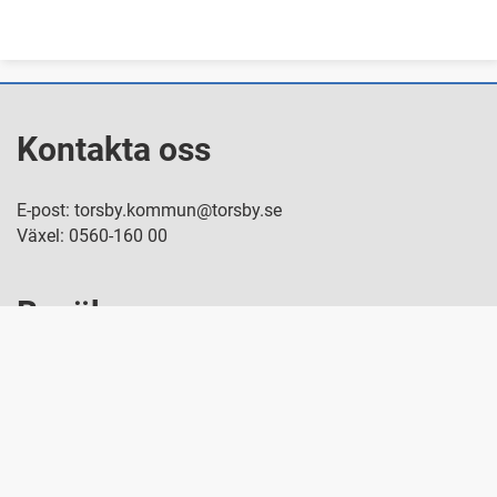
Kontakta oss
E-post: torsby.kommun@torsby.se
Växel: 0560-160 00
Besök oss
Nya Torget 8, Torsby
Snabblänkar