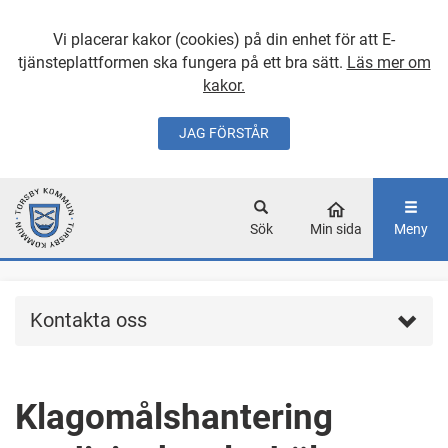
Vi placerar kakor (cookies) på din enhet för att E-
tjänsteplattformen ska fungera på ett bra sätt.
Läs mer om
kakor.
JAG FÖRSTÅR
GÅ DIREKT TILL
HUVUDINNEHÅLLET
Sök
Min sida
Meny
Kontakta oss
Klagomålshantering