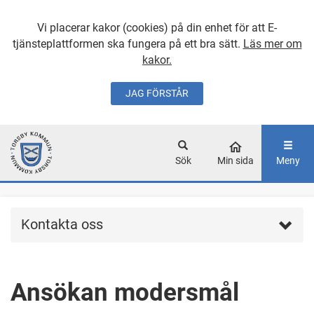
Vi placerar kakor (cookies) på din enhet för att E-
tjänsteplattformen ska fungera på ett bra sätt.
Läs mer om
kakor.
JAG FÖRSTÅR
GÅ DIREKT TILL
HUVUDINNEHÅLLET
Sök
Min sida
Meny
Kontakta oss
Ansökan modersmål