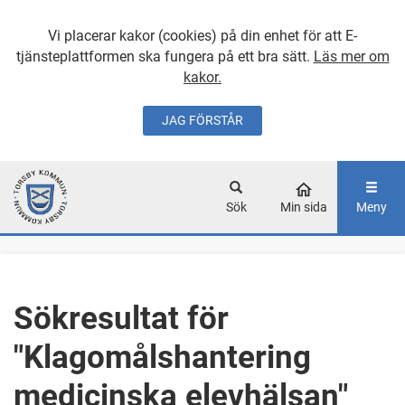
Vi placerar kakor (cookies) på din enhet för att E-
tjänsteplattformen ska fungera på ett bra sätt.
Läs mer om
kakor.
JAG FÖRSTÅR
GÅ DIREKT TILL
HUVUDINNEHÅLLET
Sök
Min sida
Meny
Sökresultat för
"Klagomålshantering
medicinska elevhälsan"