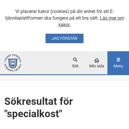
Vi placerar kakor (cookies) på din enhet för att E-
tjänsteplattformen ska fungera på ett bra sätt.
Läs mer om
kakor.
JAG FÖRSTÅR
GÅ DIREKT TILL
HUVUDINNEHÅLLET
Sök
Min sida
Meny
Sökresultat för
"specialkost"