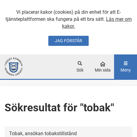
Vi placerar kakor (cookies) på din enhet för att E-
tjänsteplattformen ska fungera på ett bra sätt.
Läs mer om
kakor.
JAG FÖRSTÅR
GÅ DIREKT TILL
HUVUDINNEHÅLLET
Sök
Min sida
Meny
Sökresultat för "tobak"
Tobak, ansökan tobakstillstånd